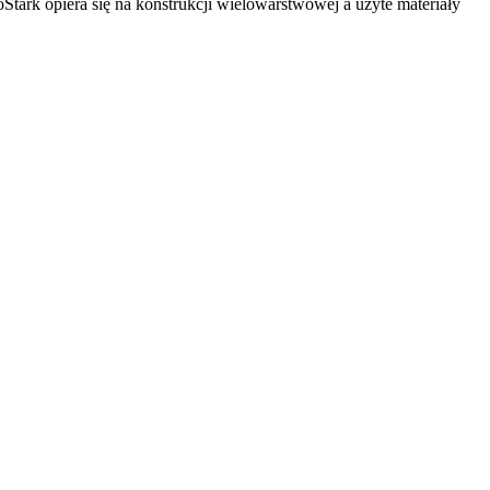
ark opiera się na konstrukcji wielowarstwowej a użyte materiały