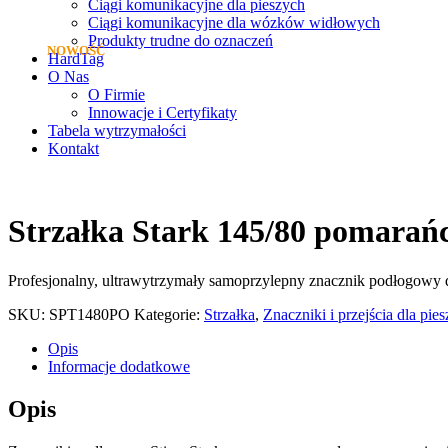
Ciągi komunikacyjne dla pieszych
Ciągi komunikacyjne dla wózków widłowych
Produkty trudne do oznaczeń
HardTag
O Nas
O Firmie
Innowacje i Certyfikaty
Tabela wytrzymałości
Kontakt
Strzałka Stark 145/80 pomarań
Profesjonalny, ultrawytrzymały samoprzylepny znacznik podłogow
SKU:
SPT1480PO
Kategorie:
Strzałka
,
Znaczniki i przejścia dla pie
Opis
Informacje dodatkowe
Opis