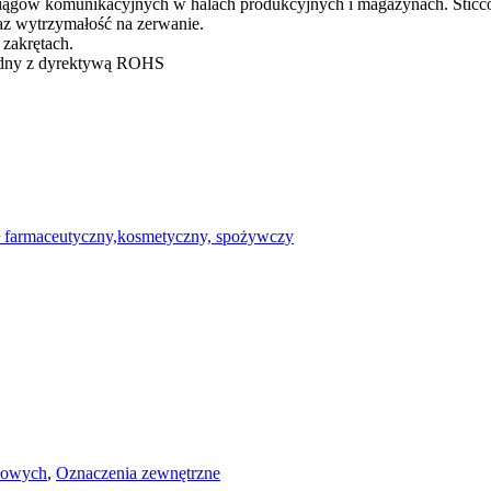
ągów komunikacyjnych w halach produkcyjnych i magazynach. SticcoSt
raz wytrzymałość na zerwanie.
zakrętach.
zgodny z dyrektywą ROHS
 farmaceutyczny,kosmetyczny, spożywczy
łowych
,
Oznaczenia zewnętrzne