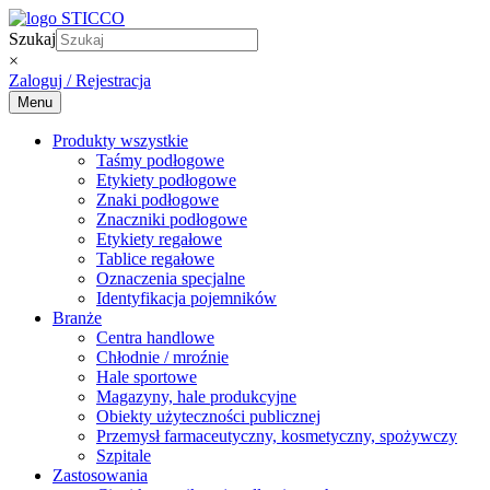
Skip
to
Szukaj
content
×
Zaloguj / Rejestracja
Menu
Produkty wszystkie
Taśmy podłogowe
Etykiety podłogowe
Znaki podłogowe
Znaczniki podłogowe
Etykiety regałowe
Tablice regałowe
Oznaczenia specjalne
Identyfikacja pojemników
Branże
Centra handlowe
Chłodnie / mroźnie
Hale sportowe
Magazyny, hale produkcyjne
Obiekty użyteczności publicznej
Przemysł farmaceutyczny, kosmetyczny, spożywczy
Szpitale
Zastosowania