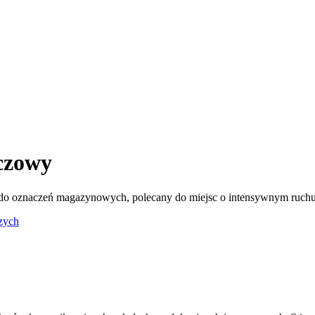
czowy
y do oznaczeń magazynowych, polecany do miejsc o intensywnym ru
szych