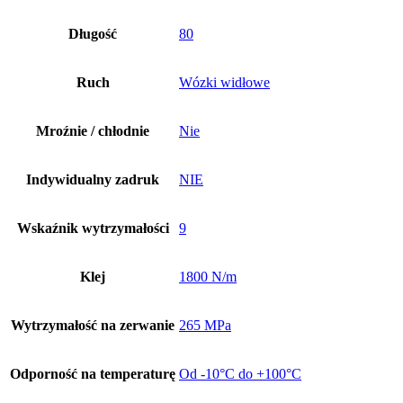
Długość
80
Ruch
Wózki widłowe
Mroźnie / chłodnie
Nie
Indywidualny zadruk
NIE
Wskaźnik wytrzymałości
9
Klej
1800 N/m
Wytrzymałość na zerwanie
265 MPa
Odporność na temperaturę
Od -10°C do +100°C