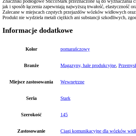
Znaczniki podłogowe SticcoStark przeznaczone są do wyznaczania ci
jak i sposób łączenia zapewniają najwyższą trwałość, elastyczność o
Zalecane w miejscach częstych przejazdów wózków widłowych oraz 
Produkt nie wydziela metali ciężkich ani substancji szkodliwych, 
Informacje dodatkowe
Kolor
pomarańczowy
Branże
Magazyny, hale produkcyjne
,
Przemysł
Miejsce zastosowania
Wewnętrzne
Seria
Stark
Szerokość
145
Zastosowanie
Ciągi komunikacyjne dla wózków wid