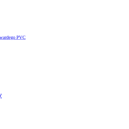
 twardego PVC
y