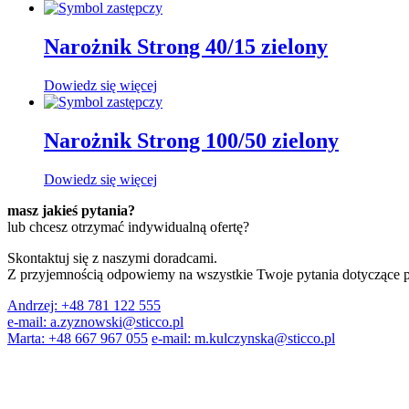
Narożnik Strong 40/15 zielony
Dowiedz się więcej
Narożnik Strong 100/50 zielony
Dowiedz się więcej
masz jakieś pytania?
lub chcesz otrzymać indywidualną ofertę?
Skontaktuj się z naszymi doradcami.
Z przyjemnością odpowiemy na wszystkie Twoje pytania dotyczące 
Andrzej:
+48 781 122 555
e-mail:
a.zyznowski@sticco.pl
Marta:
+48 667 967 055
e-mail:
m.kulczynska@sticco.pl