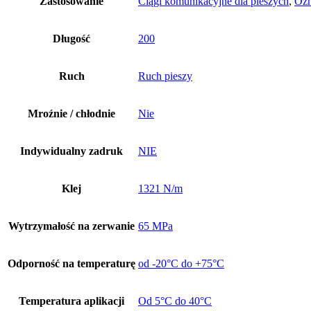
Zastosowanie
Ciągi komunikacyjne dla pieszych
,
Ozn
Długość
200
Ruch
Ruch pieszy
Mroźnie / chłodnie
Nie
Indywidualny zadruk
NIE
Klej
1321 N/m
Wytrzymałość na zerwanie
65 MPa
Odporność na temperaturę
od -20°C do +75°C
Temperatura aplikacji
Od 5°C do 40°C