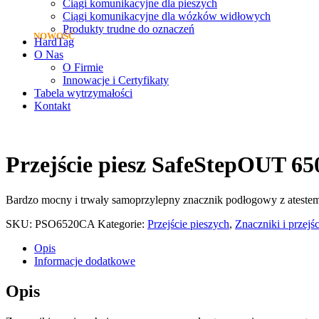
Ciągi komunikacyjne dla pieszych
Ciągi komunikacyjne dla wózków widłowych
Produkty trudne do oznaczeń
HardTag
O Nas
O Firmie
Innowacje i Certyfikaty
Tabela wytrzymałości
Kontakt
Przejście piesz SafeStepOUT 65
Bardzo mocny i trwały samoprzylepny znacznik podłogowy z atest
SKU:
PSO6520CA
Kategorie:
Przejście pieszych
,
Znaczniki i przejś
Opis
Informacje dodatkowe
Opis