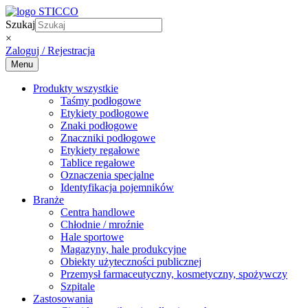
Skip
to
Szukaj
content
×
Zaloguj / Rejestracja
Menu
Produkty wszystkie
Taśmy podłogowe
Etykiety podłogowe
Znaki podłogowe
Znaczniki podłogowe
Etykiety regałowe
Tablice regałowe
Oznaczenia specjalne
Identyfikacja pojemników
Branże
Centra handlowe
Chłodnie / mroźnie
Hale sportowe
Magazyny, hale produkcyjne
Obiekty użyteczności publicznej
Przemysł farmaceutyczny, kosmetyczny, spożywczy
Szpitale
Zastosowania