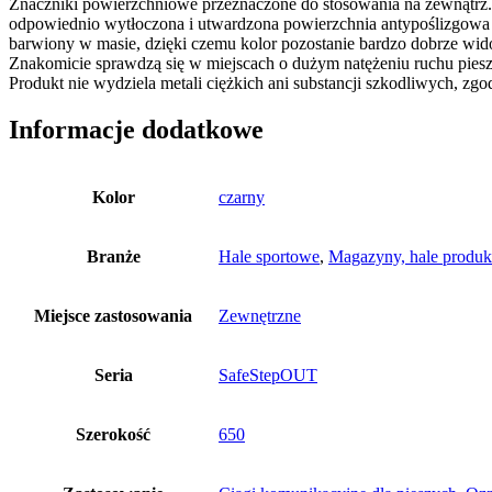
Znaczniki powierzchniowe przeznaczone do stosowania na zewnątrz. 
odpowiednio wytłoczona i utwardzona powierzchnia antypoślizgowa w
barwiony w masie, dzięki czemu kolor pozostanie bardzo dobrze w
Znakomicie sprawdzą się w miejscach o dużym natężeniu ruchu pies
Produkt nie wydziela metali ciężkich ani substancji szkodliwych, 
Informacje dodatkowe
Kolor
czarny
Branże
Hale sportowe
,
Magazyny, hale produk
Miejsce zastosowania
Zewnętrzne
Seria
SafeStepOUT
Szerokość
650