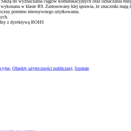
Służą do wyznaczania ciągów komunikacyjnych oraz oznaczania miejsc 
ykonana w klasie R9. Zastosowany klej sprawia, że znaczniki mają l
idoczny pomimo intensywnego użytkowania.
zych.
zgodny z dyrektywą ROHS
cyjne
,
Obiekty użyteczności publicznej
,
Szpitale